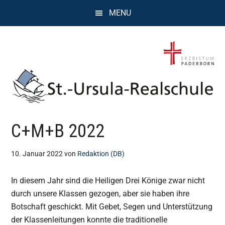
Zum
Zur
Zur
MENU
Inhalt
Seitenspalte
Fußzeile
springen
springen
springen
St.
Wissen,
C+M+B 2022
Kompetenz,
Ursula
Persönlichkeit,
Chancen
10. Januar 2022
von
Redaktion (DB)
Realschule
In diesem Jahr sind die Heiligen Drei Könige zwar nicht
Attendorn
durch unsere Klassen gezogen, aber sie haben ihre
Botschaft geschickt. Mit Gebet, Segen und Unterstützung
der Klassenleitungen konnte die traditionelle