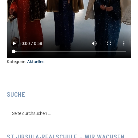
Kategorie:
Aktuelles
Seitenspalte
SUCHE
Seite
durchsuchen
...
ST.-URSULA-REALSCHULE – WIR WACHSEN