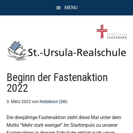
Zum
Zur
Zur
MENU
Inhalt
Seitenspalte
Fußzeile
springen
springen
springen
St.
Wissen,
Beginn der Fastenaktion
Kompetenz,
Ursula
Persönlichkeit,
2022
Chancen
Realschule
3. März 2022
von
Redaktion (DB)
Attendorn
Die diesjährige Fastenaktion steht diese Mal unter dem
Motto “Mehr statt weniger”.
Im Startimpuls zu unserer
Fastenaktion in diesem Schuljahr erklärt euch unser