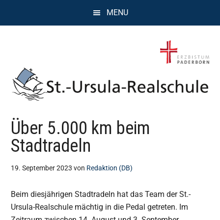
Zum
Zur
Zur
MENU
Inhalt
Seitenspalte
Fußzeile
springen
springen
springen
St.
Wissen,
Über 5.000 km beim
Kompetenz,
Ursula
Persönlichkeit,
Stadtradeln
Chancen
Realschule
19. September 2023
von
Redaktion (DB)
Attendorn
Beim diesjährigen Stadtradeln hat das Team der St.-
Ursula-Realschule mächtig in die Pedal getreten. Im
Zeitraum zwischen 14. August und 3. September