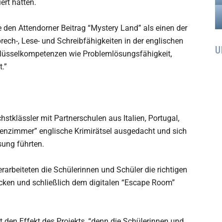
ert hatten.
den Attendorner Beitrag “Mystery Land” als einen der
Sprech-, Lese- und Schreibfähigkeiten in der englischen
U
lüsselkompetenzen wie Problemlösungsfähigkeit,
.”
hstklässler mit Partnerschulen aus Italien, Portugal,
senzimmer” englische Krimirätsel ausgedacht und sich
sung führten.
rbeiteten die Schülerinnen und Schüler die richtigen
ken und schließlich dem digitalen “Escape Room”
t den Effekt des Projekts, “denn die Schülerinnen und