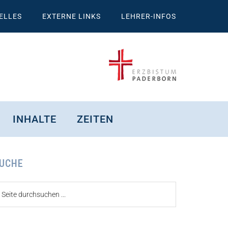
ELLES
EXTERNE LINKS
LEHRER-INFOS
INHALTE
ZEITEN
eitenspalte
UCHE
ite
urchsuchen