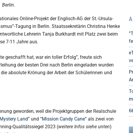
Berlin.
A
ationales Online-Projekt der Englisch-AG der St.-Ursula-
smus”-Tagung in Berlin. Staatssekretärin Christina Henke
“
antwortliche Lehrerin Tanja Burkhardt mit Platz zwei beim
fe
se 7-11 Jahre aus.
e
 geschafft hat, war ein toller Erfolg”, freute sich
ve
rleihung der besten Drei nach Berlin eingeladen wurden
P
die absolute Krönung der Arbeit der Schülerinnen und
A
T
m
6
nung geworden, weil die Projektgruppen der Realschule
Mystery Land”
und
“Mission Candy Cane”
als zwei von
ning-Qualitätssiegel 2023 (
weitere
Infos
siehe
unten
)