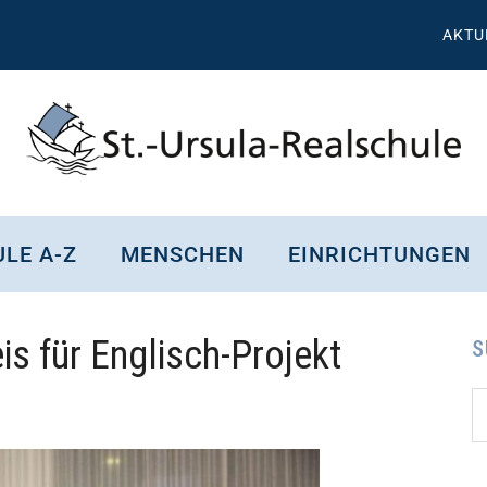
AKTU
St.
Wissen,
Kompetenz,
Ursula
LE A-Z
MENSCHEN
EINRICHTUNGEN
Persönlichkeit,
Chancen
Realschule
s für Englisch-Projekt
Attendorn
S
S
Se
d
...