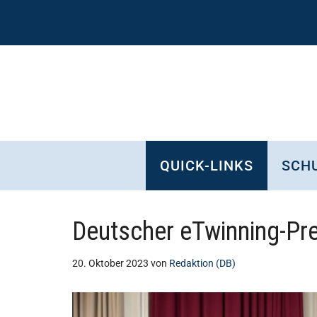
Zum
Skip
Zur
Zur
Inhalt
to
Seitenspalte
Fußzeile
springen
secondary
springen
springen
menu
QUICK-LINKS
SCHU
Deutscher eTwinning-Prei
20. Oktober 2023
von
Redaktion (DB)