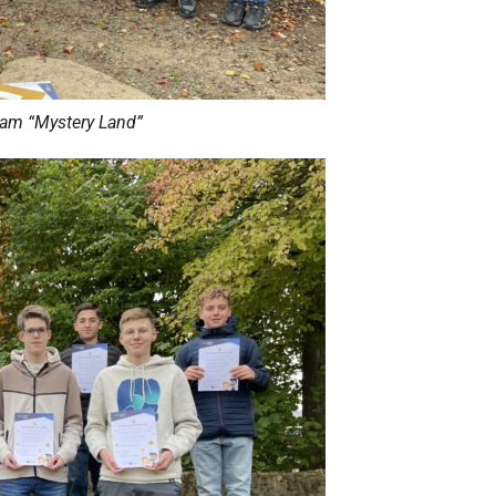
eam “Mystery Land”