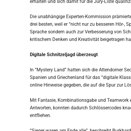
erhalten und sich damit für die Jury-Liste qualifizi
Die unabhängige Experten-Kommission prämierte 
drei besten, weil er “nicht nur zu besseren Hör-, 
Sprache sondern auch zur Verbesserung von Sch
kritischem Denken und Kreativität beigetragen hat
Digitale Schnitzeljagd überzeugt
In “Mystery Land” hatten sich die Attendorner Sec
Spanien und Griechenland für das “digitale Klas
online Hinweise gegeben, die auf die Spur zur Lö
Mit Fantasie, Kombinationsgabe und Teamwork era
Antworten, konnten dadurch Schlössercodes knac
entfliehen.
“Sieger waren am Ende alle”, beschreibt Burkhard