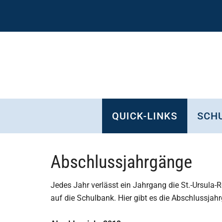
Zum
Skip
Zur
Zur
Inhalt
to
Seitenspalte
Fußzeile
springen
secondary
springen
springen
menu
QUICK-LINKS
SCHU
Abschlussjahrgänge
Jedes Jahr verlässt ein Jahrgang die St.-Ursula-
auf die Schulbank. Hier gibt es die Abschlussja