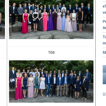
e
ve
P
A
T
m
10d
6
U