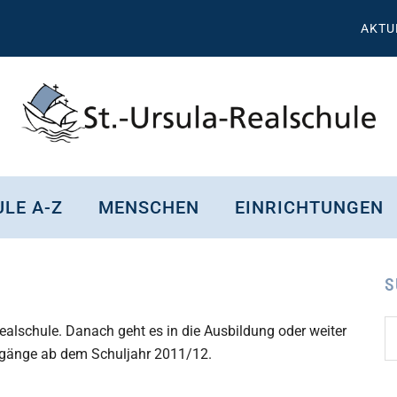
AKTU
St.
Wissen,
Kompetenz,
Ursula
LE A-Z
MENSCHEN
EINRICHTUNGEN
Persönlichkeit,
Chancen
Realschule
Attendorn
S
S
Se
Realschule. Danach geht es in die Ausbildung oder weiter
d
hrgänge ab dem Schuljahr 2011/12.
...