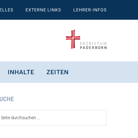
ELLES
EXTERNE LINKS
LEHRER-INFOS
INHALTE
ZEITEN
eitenspalte
UCHE
ite
urchsuchen