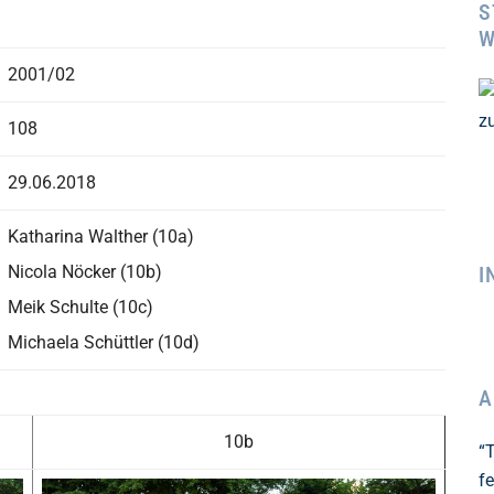
S
W
2001/02
108
29.06.2018
Katharina Walther (10a)
Nicola Nöcker (10b)
I
Meik Schulte (10c)
Michaela Schüttler (10d)
A
10b
“
fe