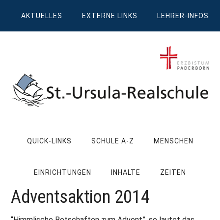
Zum
Skip
Zur
Zur
AKTUELLES
EXTERNE LINKS
LEHRER-INFOS
Inhalt
to
Seitenspalte
Fußzeile
springen
secondary
springen
springen
menu
St.
Wissen,
Kompetenz,
Ursula
QUICK-LINKS
SCHULE A-Z
MENSCHEN
Persönlichkeit,
Chancen
Realschule
EINRICHTUNGEN
INHALTE
ZEITEN
Attendorn
Adventsaktion 2014
“Himmlische Botschaften zum Advent”, so lautet das