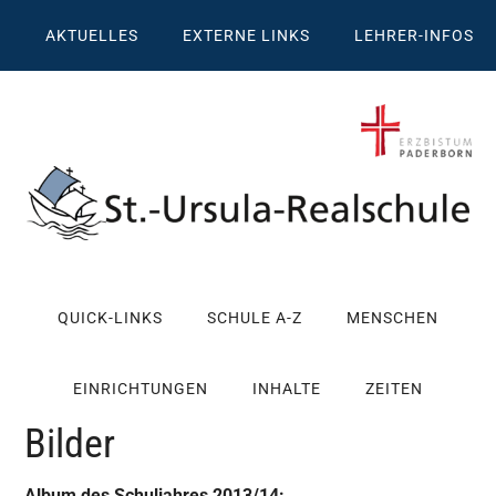
Zum
Skip
Zur
Zur
AKTUELLES
EXTERNE LINKS
LEHRER-INFOS
Inhalt
to
Seitenspalte
Fußzeile
springen
secondary
springen
springen
menu
St.
Wissen,
Kompetenz,
Ursula
QUICK-LINKS
SCHULE A-Z
MENSCHEN
Persönlichkeit,
Chancen
Realschule
EINRICHTUNGEN
INHALTE
ZEITEN
Attendorn
Bilder
Album des Schuljahres 2013/14: