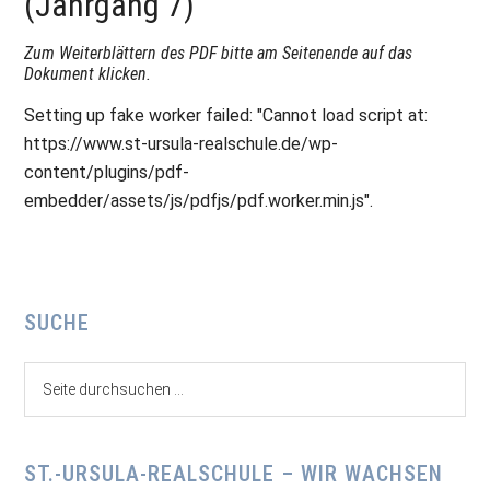
(Jahrgang 7)
Zum Weiterblättern des PDF bitte am Seitenende auf das
Dokument klicken.
Setting up fake worker failed: "Cannot load script at:
https://www.st-ursula-realschule.de/wp-
content/plugins/pdf-
embedder/assets/js/pdfjs/pdf.worker.min.js".
Seitenspalte
SUCHE
Seite
durchsuchen
...
ST.-URSULA-REALSCHULE – WIR WACHSEN