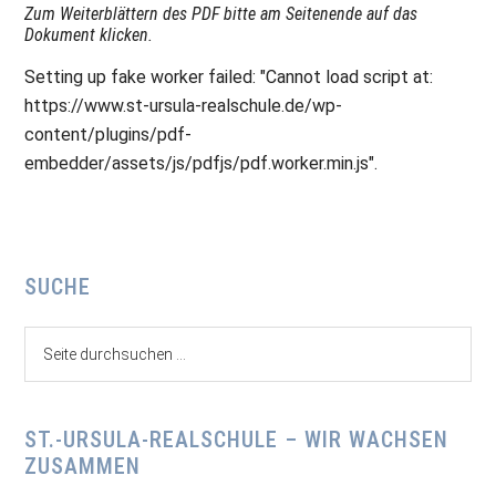
Zum Weiterblättern des PDF bitte am Seitenende auf das
Dokument klicken.
Setting up fake worker failed: "Cannot load script at:
https://www.st-ursula-realschule.de/wp-
content/plugins/pdf-
embedder/assets/js/pdfjs/pdf.worker.min.js".
Seitenspalte
SUCHE
Seite
durchsuchen
...
ST.-URSULA-REALSCHULE – WIR WACHSEN
ZUSAMMEN