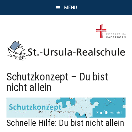
Zum
Zur
Zur
MENU
Inhalt
Seitenspalte
Fußzeile
springen
springen
springen
St.
Wissen,
Schutzkonzept – Du bist
Kompetenz,
Ursula
Persönlichkeit,
nicht allein
Chancen
Realschule
Attendorn
Zur Übersicht
Schnelle Hilfe: Du bist nicht allein