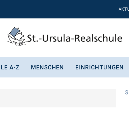
AKT
St.
Wissen,
Kompetenz,
Ursula
LE A-Z
MENSCHEN
EINRICHTUNGEN
Persönlichkeit,
Chancen
Realschule
Attendorn
S
S
S
d
...