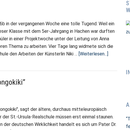
S
W
6b in der vergangenen Woche eine tolle Tugend. Weil ein
dieser Klasse mit dem 5er-Jahrgang in Hachen war durften
üler in einer Projektwoche unter der Leitung von Anna
ren Thema zu arbeiten. Vier Tage lang widmete sich die
ÜberSpan
hule den Arbeiten der Künsterlin Niki …
[Weiterlesen...]
Projektwo
der
I
6b
ongokiki”
A
ongokiki", sagt der ältere, durchaus mitteleuropäisch
r der St.-Ursula-Realschule müssen erst einmal staunen.
“
n der deutschen Wirklichkeit handelt es sich um Pater Dr.
fe