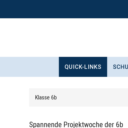
Zum
Skip
Zur
Zur
Inhalt
to
Seitenspalte
Fußzeile
springen
secondary
springen
springen
menu
QUICK-LINKS
SCHU
Klasse 6b
Spannende Projektwoche der 6b