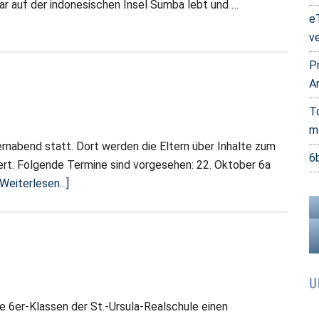
ar auf der indonesischen Insel Sumba lebt und …
e
v
P
A
T
m
ernabend statt. Dort werden die Eltern über Inhalte zum
6
ert. Folgende Termine sind vorgesehen: 22. Oktober 6a
ÜberElternabend
[Weiterlesen...]
Jahrgang
6
U
 6er-Klassen der St.-Ursula-Realschule einen