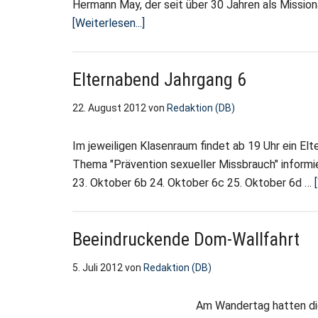
Hermann May, der seit über 30 Jahren als Mission
ÜberBesuch
[Weiterlesen...]
aus
der
Elternabend Jahrgang 6
Steinzeit
von
22. August 2012
von
Redaktion (DB)
“Ngongokiki”
Im jeweiligen Klasenraum findet ab 19 Uhr ein Elt
Thema "Prävention sexueller Missbrauch" informi
23. Oktober 6b 24. Oktober 6c 25. Oktober 6d …
Beeindruckende Dom-Wallfahrt
5. Juli 2012
von
Redaktion (DB)
Am Wandertag hatten die