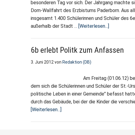
besonderen Tag vor sich. Der Jahrgang machte s
Dom-Wallfahrt des Erzbistums Paderborn. Aus al
insgesamt 1.400 Schülerinnen und Schüler des 6
ÜberBeeind
außerhalb der Stadt …
[Weiterlesen...]
Dom-
Wallfahrt
6b erlebt Politk zum Anfassen
3. Juni 2012
von
Redaktion (DB)
Am Freitag (01.06.12) be
dem sich die Schülerinnen und Schüler der St.-U
politische Leben in einer Gemeinde" befasst hatt
durch das Gebäude, bei der die Kinder die versch
Über6b
[Weiterlesen...]
erlebt
Politk
zum