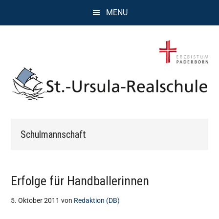
Zum
Zur
Zur
MENU
Inhalt
Seitenspalte
Fußzeile
springen
springen
springen
St.
Wissen,
Kompetenz,
Ursula
Schulmannschaft
Persönlichkeit,
Chancen
Realschule
Attendorn
Erfolge für Handballerinnen
5. Oktober 2011
von
Redaktion (DB)