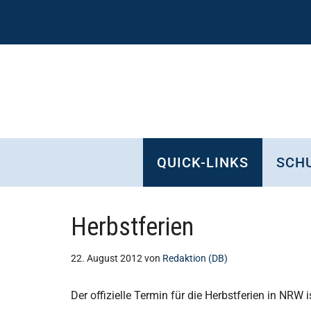
Zum
Skip
Zur
Zur
Inhalt
to
Seitenspalte
Fußzeile
springen
secondary
springen
springen
menu
QUICK-LINKS
SCHU
Herbstferien
22. August 2012
von
Redaktion (DB)
Der offizielle Termin für die Herbstferien in NRW i