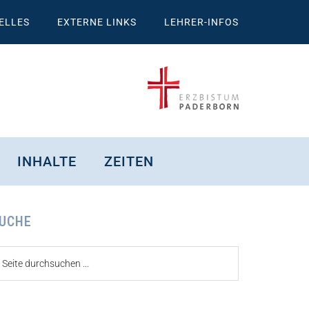
ELLES
EXTERNE LINKS
LEHRER-INFOS
INHALTE
ZEITEN
eitenspalte
UCHE
ite
urchsuchen