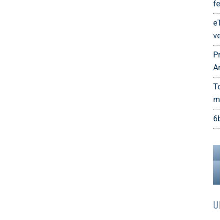
fe
e
ve
P
A
T
m
6
U