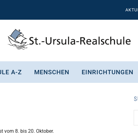
AKTU
St.
Wissen,
Kompetenz,
Ursula
LE A-Z
MENSCHEN
EINRICHTUNGEN
Persönlichkeit,
Chancen
Realschule
Attendorn
S
S
Se
d
...
st vom 8. bis 20. Oktober.