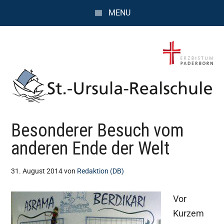
Zum
Zur
Zur
MENU
Inhalt
Seitenspalte
Fußzeile
springen
springen
springen
St.
Wissen,
Besonderer Besuch vom
Kompetenz,
Ursula
Persönlichkeit,
anderen Ende der Welt
Chancen
Realschule
31. August 2014
von
Redaktion (DB)
Attendorn
Vor
Kurzem