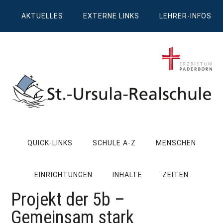
Zum
Skip
Zur
Zur
AKTUELLES
EXTERNE LINKS
LEHRER-INFOS
Inhalt
to
Seitenspalte
Fußzeile
springen
secondary
springen
springen
menu
St.
Wissen,
Kompetenz,
Ursula
QUICK-LINKS
SCHULE A-Z
MENSCHEN
Persönlichkeit,
Chancen
Realschule
EINRICHTUNGEN
INHALTE
ZEITEN
Attendorn
Projekt der 5b –
Gemeinsam stark