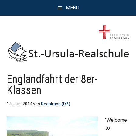
Zum
Zur
Zur
MENU
Inhalt
Seitenspalte
Fußzeile
springen
springen
springen
St.
Wissen,
Englandfahrt der 8er-
Kompetenz,
Ursula
Persönlichkeit,
Klassen
Chancen
Realschule
14. Juni 2014
von
Redaktion (DB)
Attendorn
“Welcome
to