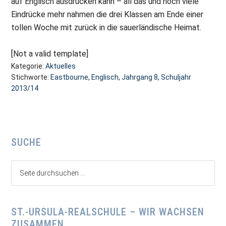
auf Englisch ausdrücken kann – all das und noch viele
Eindrücke mehr nahmen die drei Klassen am Ende einer
tollen Woche mit zurück in die sauerländische Heimat.
[Not a valid template]
Kategorie:
Aktuelles
Stichworte:
Eastbourne
,
Englisch
,
Jahrgang 8
,
Schuljahr
2013/14
Seitenspalte
SUCHE
Seite
durchsuchen
...
ST.-URSULA-REALSCHULE – WIR WACHSEN
ZUSAMMEN