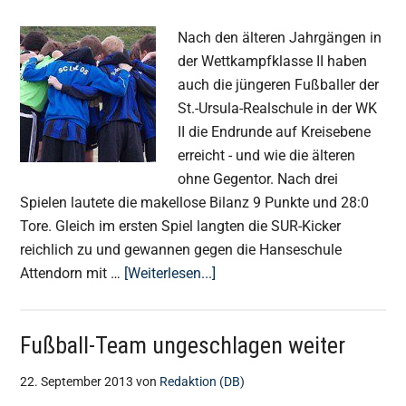
Nach den älteren Jahrgängen in
der Wettkampfklasse II haben
auch die jüngeren Fußballer der
St.-Ursula-Realschule in der WK
II die Endrunde auf Kreisebene
erreicht - und wie die älteren
ohne Gegentor. Nach drei
Spielen lautete die makellose Bilanz 9 Punkte und 28:0
Tore. Gleich im ersten Spiel langten die SUR-Kicker
reichlich zu und gewannen gegen die Hanseschule
ÜberNächstes
Attendorn mit …
[Weiterlesen...]
Fußball-
Team
Fußball-Team ungeschlagen weiter
in
der
22. September 2013
von
Redaktion (DB)
Endrunde