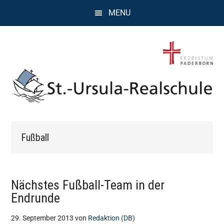
Zum
Zur
Zur
MENU
Inhalt
Seitenspalte
Fußzeile
springen
springen
springen
St.
Wissen,
Kompetenz,
Ursula
Fußball
Persönlichkeit,
Chancen
Realschule
Attendorn
Nächstes Fußball-Team in der
Endrunde
29. September 2013
von
Redaktion (DB)