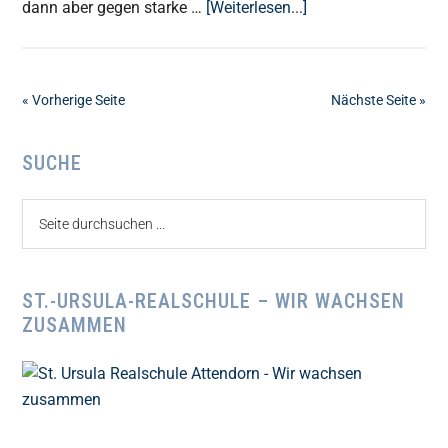
ÜberFußballer
dann aber gegen starke …
[Weiterlesen...]
nur
knapp
geschlagen
« Vorherige Seite
Nächste Seite »
Seitenspalte
SUCHE
Seite
durchsuchen
...
ST.-URSULA-REALSCHULE – WIR WACHSEN
ZUSAMMEN