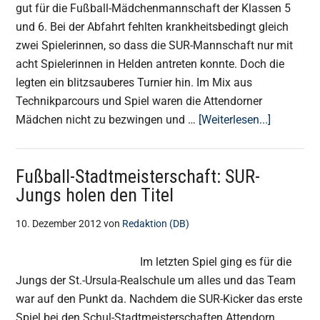
gut für die Fußball-Mädchenmannschaft der Klassen 5
und 6. Bei der Abfahrt fehlten krankheitsbedingt gleich
zwei Spielerinnen, so dass die SUR-Mannschaft nur mit
acht Spielerinnen in Helden antreten konnte. Doch die
legten ein blitzsauberes Turnier hin. Im Mix aus
Technikparcours und Spiel waren die Attendorner
ÜberTolle
Mädchen nicht zu bezwingen und …
[Weiterlesen...]
Erfolg
für
Fußball-Stadtmeisterschaft: SUR-
jüngste
Jungs holen den Titel
Fußball-
Mädels
10. Dezember 2012
von
Redaktion (DB)
Im letzten Spiel ging es für die
Jungs der St.-Ursula-Realschule um alles und das Team
war auf den Punkt da. Nachdem die SUR-Kicker das erste
Spiel bei den Schul-Stadtmeisterschaften Attendorn