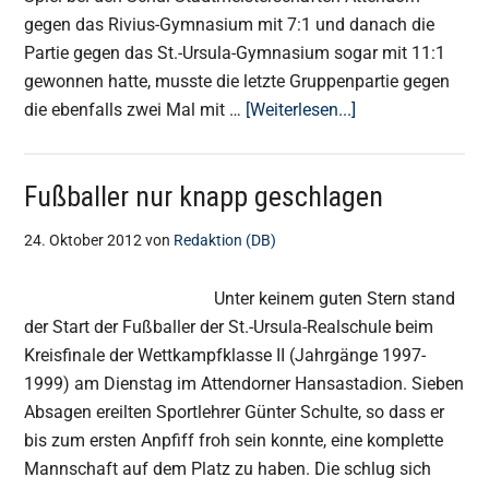
gegen das Rivius-Gymnasium mit 7:1 und danach die
Partie gegen das St.-Ursula-Gymnasium sogar mit 11:1
gewonnen hatte, musste die letzte Gruppenpartie gegen
ÜberFußball-
die ebenfalls zwei Mal mit …
[Weiterlesen...]
Stadtmeisterscha
SUR-
Fußballer nur knapp geschlagen
Jungs
holen
24. Oktober 2012
von
Redaktion (DB)
den
Titel
Unter keinem guten Stern stand
der Start der Fußballer der St.-Ursula-Realschule beim
Kreisfinale der Wettkampfklasse II (Jahrgänge 1997-
1999) am Dienstag im Attendorner Hansastadion. Sieben
Absagen ereilten Sportlehrer Günter Schulte, so dass er
bis zum ersten Anpfiff froh sein konnte, eine komplette
Mannschaft auf dem Platz zu haben. Die schlug sich